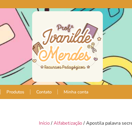
Produtos
Contato
Minha conta
Início
/
Alfabetização
/ Apostila palavra secr