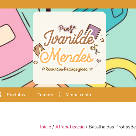
Produtos
Contato
Minha conta
Início
/
Alfabetização
/ Batalha das Profissõ