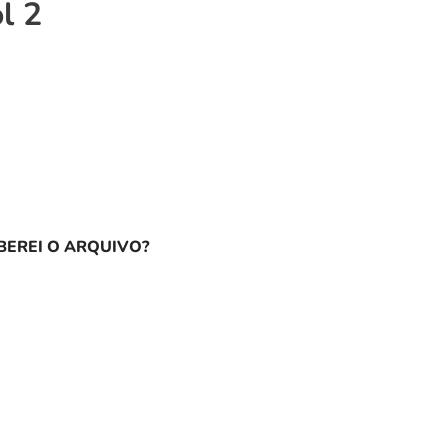
l 2
EREI O ARQUIVO?