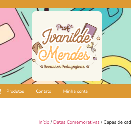
Produtos
Contato
Minha conta
Início
/
Datas Comemorativas
/ Capas de cad