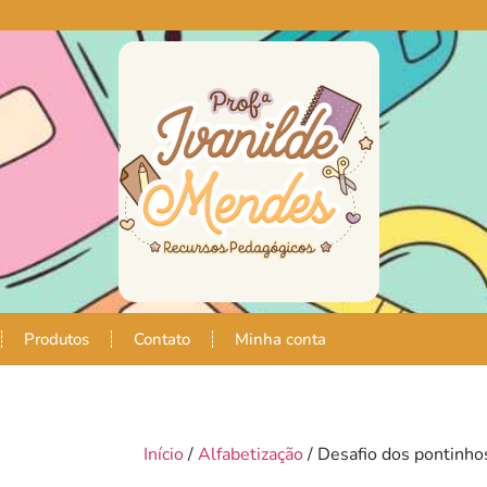
Produtos
Contato
Minha conta
Início
/
Alfabetização
/ Desafio dos pontinho