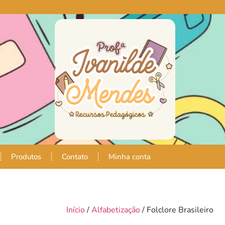
Produtos
Contato
Minha conta
Início
/
Alfabetização
/ Folclore Brasileiro