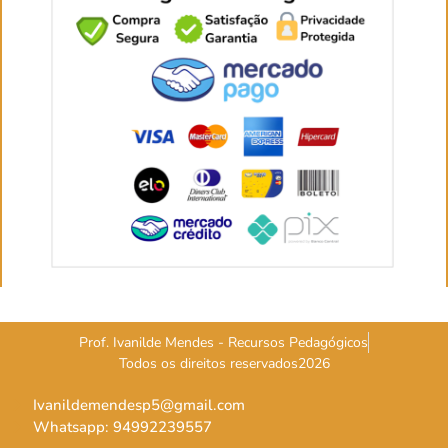
Prof. Ivanilde Mendes - Recursos Pedagógicos
Todos os direitos reservados2026
Ivanildemendesp5@gmail.com
Whatsapp: 94992239557