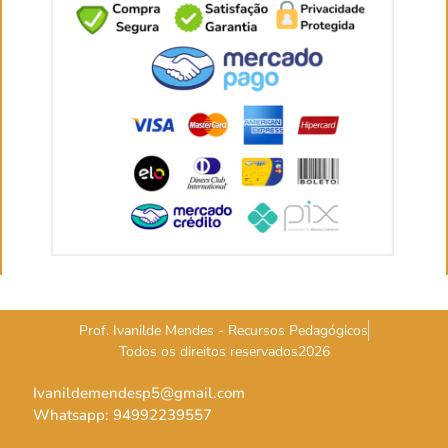
Prof. Ivanilde Mendes - Recursos Pedagógicos
Todos os direitos reservados2026
Ivanildemendesp5@gmail.com
Whatsapp: 94992239557