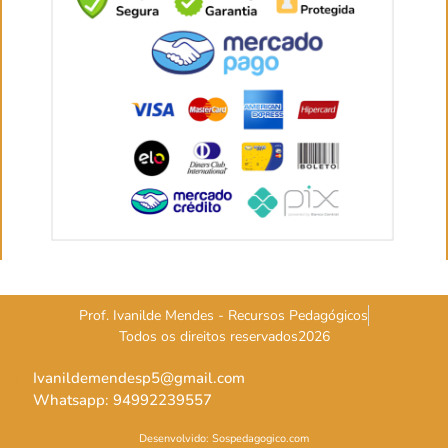
Prof. Ivanilde Mendes - Recursos Pedagógicos
Todos os direitos reservados2026
Ivanildemendesp5@gmail.com
Whatsapp: 94992239557
Desenvolvido: Sospedagogico.com