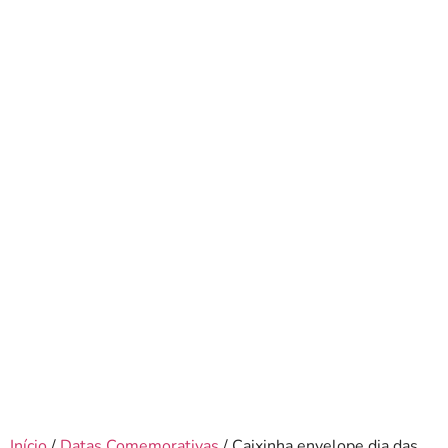
Início
/
Datas Comemorativas
/ Caixinha envelope dia das