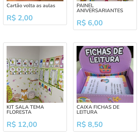
Cartão volta as aulas
PAINEL
ANIVERSARIANTES
R$
2,00
R$
6,00
KIT SALA TEMA
CAIXA FICHAS DE
FLORESTA
LEITURA
R$
12,00
R$
8,50