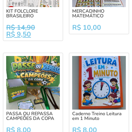
KIT FOLCLORE
MERCADINHO
BRASILEIRO
MATEMÁTICO
R$
14,90
R$
10,00
R$
9,50
PASSA OU REPASSA
Caderno Treino Leitura
CAMPEÕES DA COPA
em 1 Minuto
R$
8,00
R$
8,00