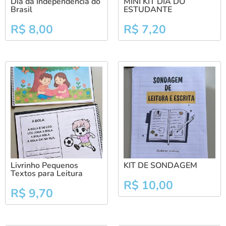
Dia da Independência do
MINI KIT DIA DO
Brasil
ESTUDANTE
R$
8,00
R$
7,20
Livrinho Pequenos
KIT DE SONDAGEM
Textos para Leitura
R$
10,00
R$
9,70