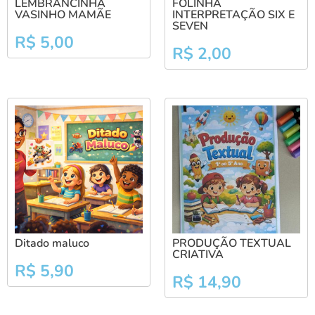
LEMBRANCINHA
FOLINHA
VASINHO MAMÃE
INTERPRETAÇÃO SIX E
SEVEN
R$
5,00
R$
2,00
Ditado maluco
PRODUÇÃO TEXTUAL
CRIATIVA
R$
5,90
R$
14,90