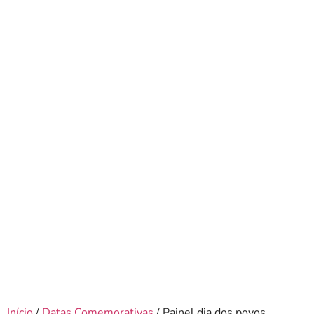
Início
/
Datas Comemorativas
/ Painel dia dos povos