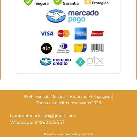
Prof. Ivanilde Mendes - Recursos Pedagógicos
Todos os direitos reservados2026
Ivanildemendesp5@gmail.com
Whatsapp: 94992239557
Desenvolvido: Sospedagogico.com