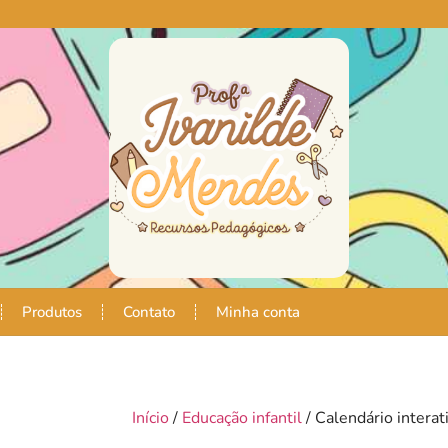
Produtos
Contato
Minha conta
Início
/
Educação infantil
/ Calendário interat