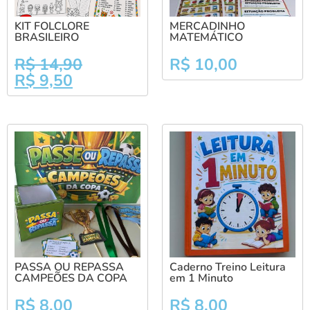
KIT FOLCLORE
MERCADINHO
BRASILEIRO
MATEMÁTICO
R$
14,90
R$
10,00
R$
9,50
PASSA OU REPASSA
Caderno Treino Leitura
CAMPEÕES DA COPA
em 1 Minuto
R$
8,00
R$
8,00