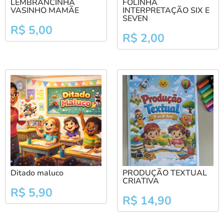
LEMBRANCINHA
FOLINHA
VASINHO MAMÃE
INTERPRETAÇÃO SIX E
SEVEN
R$
5,00
R$
2,00
Ditado maluco
PRODUÇÃO TEXTUAL
CRIATIVA
R$
5,90
R$
14,90