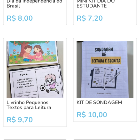
Dia da Independência do
MINI KIT DIA DO
Brasil
ESTUDANTE
R$
8,00
R$
7,20
Livrinho Pequenos
KIT DE SONDAGEM
Textos para Leitura
R$
10,00
R$
9,70