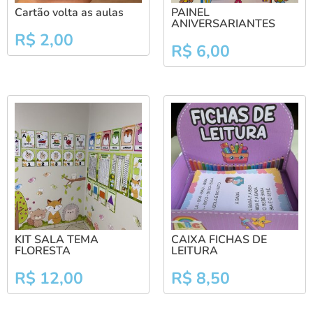
Cartão volta as aulas
PAINEL
ANIVERSARIANTES
R$
2,00
R$
6,00
KIT SALA TEMA
CAIXA FICHAS DE
FLORESTA
LEITURA
R$
12,00
R$
8,50