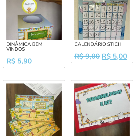
DINÂMICA BEM
CALENDÁRIO STICH
VINDOS
R$
9,00
R$
5,00
R$
5,90