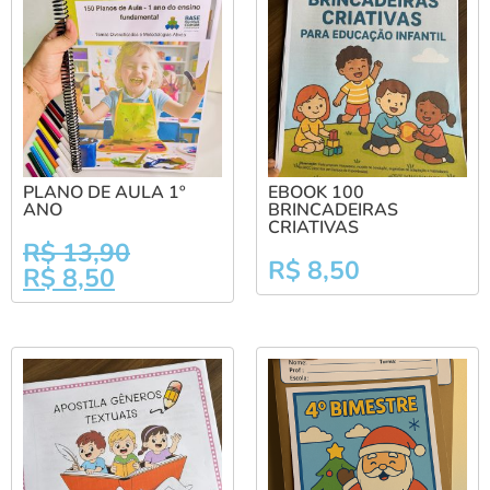
PLANO DE AULA 1º
EBOOK 100
ANO
BRINCADEIRAS
CRIATIVAS
R$
13,90
R$
8,50
R$
8,50