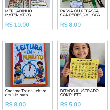
MERCADINHO
PASSA OU REPASSA
MATEMÁTICO
CAMPEÕES DA COPA
R$
10,00
R$
8,00
Caderno Treino Leitura
DITADO ILUSTRADO
em 1 Minuto
COMPLETO
R$
8,00
R$
5,00