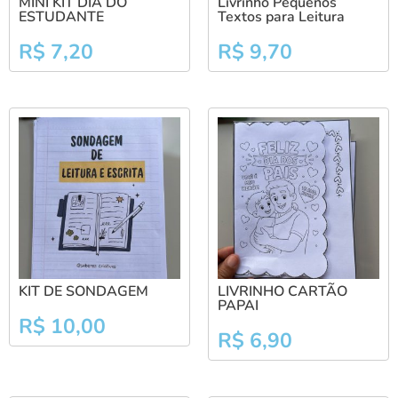
MINI KIT DIA DO
Livrinho Pequenos
ESTUDANTE
Textos para Leitura
R$
7,20
R$
9,70
KIT DE SONDAGEM
LIVRINHO CARTÃO
PAPAI
R$
10,00
R$
6,90