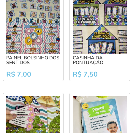
PAINEL BOLSINHO DOS
CASINHA DA
SENTIDOS
PONTUAÇÃO
R$
7,00
R$
7,50