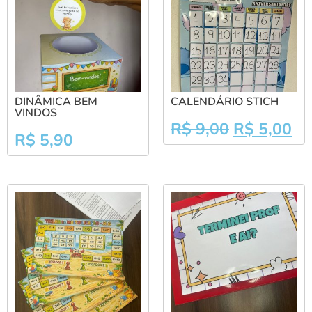
DINÂMICA BEM
CALENDÁRIO STICH
VINDOS
R$
9,00
R$
5,00
R$
5,90