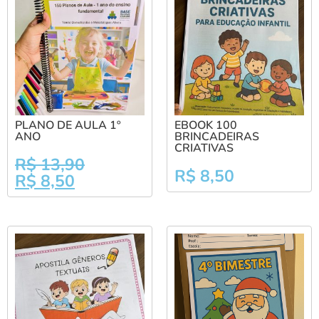
PLANO DE AULA 1º
EBOOK 100
ANO
BRINCADEIRAS
CRIATIVAS
R$
13,90
R$
8,50
R$
8,50