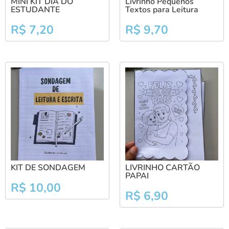
MINI KIT DIA DO
Livrinho Pequenos
ESTUDANTE
Textos para Leitura
R$
7,20
R$
9,70
KIT DE SONDAGEM
LIVRINHO CARTÃO
PAPAI
R$
10,00
R$
6,90