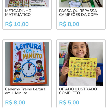
MERCADINHO
PASSA OU REPASSA
MATEMÁTICO
CAMPEÕES DA COPA
R$
10,00
R$
8,00
Caderno Treino Leitura
DITADO ILUSTRADO
em 1 Minuto
COMPLETO
R$
8,00
R$
5,00