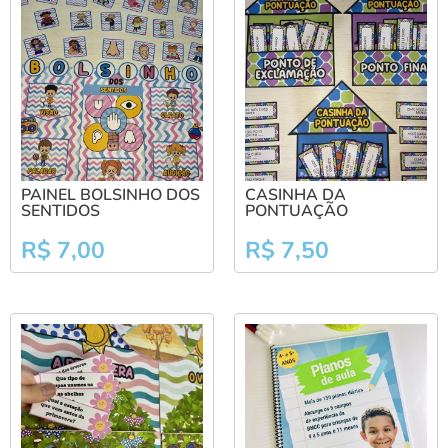
PAINEL BOLSINHO DOS
CASINHA DA
SENTIDOS
PONTUAÇÃO
R$
7,00
R$
7,50